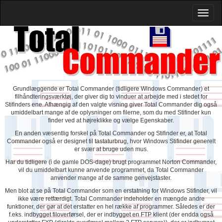
Grundlæggende er Total Commander (tidligere Windows Commander) et
filhåndteringsværktøj, der giver dig to vinduer at arbejde med i stedet for
Stifinders ene. Afhængig af den valgte visning giver Total Commander dig også
umiddelbart mange af de oplysninger om filerne, som du med Stifinder kun
finder ved at højreklikke og vælge Egenskaber.
En anden væsentlig forskel på Total Commander og Stifinder er, at Total
Commander også er designet til tastaturbrug, hvor Windows Stifinder generelt
er svær at bruge uden mus.
Har du tidligere (i de gamle DOS-dage) brugt programmet Norton Commander,
vil du umiddelbart kunne anvende programmet, da Total Commander
anvender mange af de samme genvejstaster.
Men blot at se på Total Commander som en erstatning for Windows Stifinder, vil
ikke være retfærdigt. Total Commander indeholder en mængde andre
funktioner, der gør at det erstatter en hel række af programmer. Således er der
f.eks. indbygget filoverførsel, der er indbygget en FTP klient (der endda også