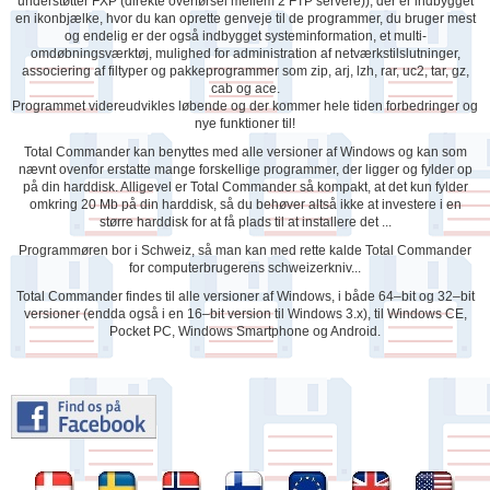
understøtter FXP (direkte overførsel mellem 2 FTP servere)), der er indbygget
en ikonbjælke, hvor du kan oprette genveje til de programmer, du bruger mest
og endelig er der også indbygget systeminformation, et multi-
omdøbningsværktøj, mulighed for administration af netværkstilslutninger,
associering af filtyper og pakkeprogrammer som zip, arj, lzh, rar, uc2, tar, gz,
cab og ace.
Programmet videreudvikles løbende og der kommer hele tiden forbedringer og
nye funktioner til!
Total Commander kan benyttes med alle versioner af Windows og kan som
nævnt ovenfor erstatte mange forskellige programmer, der ligger og fylder op
på din harddisk. Alligevel er Total Commander så kompakt, at det kun fylder
omkring 20 Mb på din harddisk, så du behøver altså ikke at investere i en
større harddisk for at få plads til at installere det ...
Programmøren bor i Schweiz, så man kan med rette kalde Total Commander
for computerbrugerens schweizerkniv...
Total Commander findes til alle versioner af Windows, i både 64–bit og 32–bit
versioner (endda også i en 16–bit version til Windows 3.x), til Windows CE,
Pocket PC, Windows Smartphone og Android.